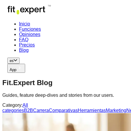
Inicio
Funciones
Opiniones
FAQ
Precios
Blog
es
App
Fit.Expert Blog
Guides, feature deep-dives and stories from our users.
Category:
All
categories
B2B
Carrera
Comparativas
Herramientas
Marketing
N