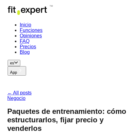
Inicio
Funciones
Opiniones
FAQ
Precios
Blog
es
App
← All posts
Negocio
Paquetes de entrenamiento: cómo
estructurarlos, fijar precio y
venderlos