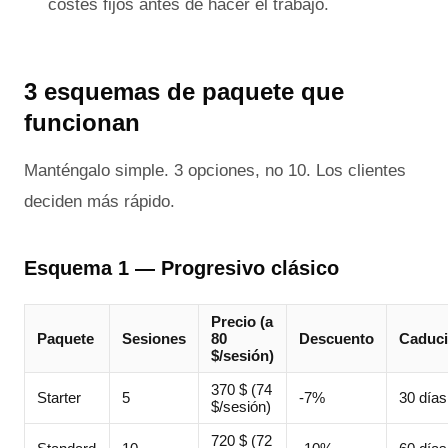
costes fijos antes de hacer el trabajo.
3 esquemas de paquete que
funcionan
Manténgalo simple. 3 opciones, no 10. Los clientes
deciden más rápido.
Esquema 1 — Progresivo clásico
Precio (a
Paquete
Sesiones
80
Descuento
Caduc
$/sesión)
370 $ (74
Starter
5
-7%
30 días
$/sesión)
720 $ (72