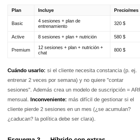
Plan
Incluye
Precio/mes
4 sesiones + plan de
Basic
320 $
entrenamiento
Active
8 sesiones + plan + nutrición
580 $
12 sesiones + plan + nutrición +
Premium
800 $
chat
Cuándo usarlo:
si el cliente necesita constancia (p. ej.
entrenar 2 veces por semana) y no quiere "contar
sesiones". Además crea un modelo de suscripción = AR
mensual.
Inconveniente:
más difícil de gestionar si el
cliente pierde 2 sesiones en un mes (¿se acumulan?
¿caducan? la política debe ser clara).
Esquema 3 — Híbrido con extras