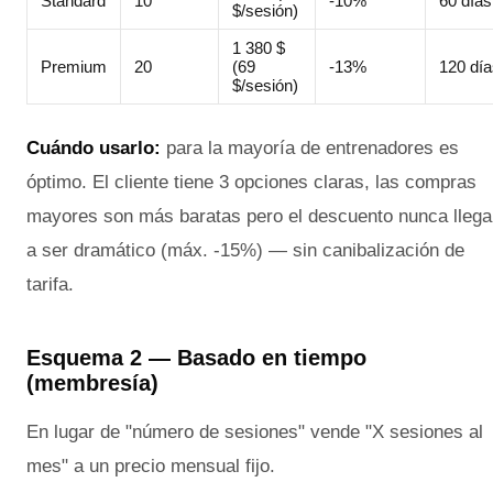
Standard
10
-10%
60 días
$/sesión)
1 380 $
Premium
20
(69
-13%
120 día
$/sesión)
Cuándo usarlo:
para la mayoría de entrenadores es
óptimo. El cliente tiene 3 opciones claras, las compras
mayores son más baratas pero el descuento nunca llega
a ser dramático (máx. -15%) — sin canibalización de
tarifa.
Esquema 2 — Basado en tiempo
(membresía)
En lugar de "número de sesiones" vende "X sesiones al
mes" a un precio mensual fijo.