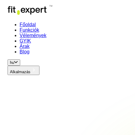
Főoldal
Funkciók
Vélemények
GYIK
Árak
Blog
hu
Alkalmazás