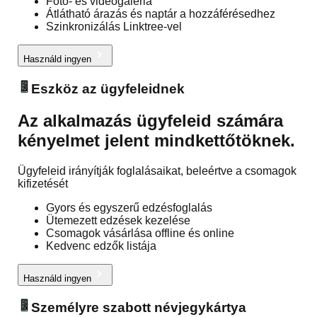
Fotó- és videogaléria
Átlátható árazás és naptár a hozzáférésedhez
Szinkronizálás Linktree-vel
Használd ingyen
Eszköz az ügyfeleidnek
Az alkalmazás ügyfeleid számára
kényelmet jelent mindkettőtöknek.
Ügyfeleid irányítják foglalásaikat, beleértve a csomagok
kifizetését
Gyors és egyszerű edzésfoglalás
Ütemezett edzések kezelése
Csomagok vásárlása offline és online
Kedvenc edzők listája
Használd ingyen
Személyre szabott névjegykártya