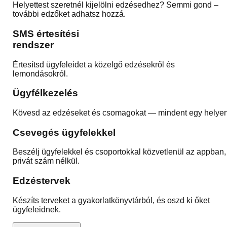
Helyettest szeretnél kijelölni edzésedhez? Semmi gond –
további edzőket adhatsz hozzá.
SMS értesítési
rendszer
Értesítsd ügyfeleidet a közelgő edzésekről és
lemondásokról.
Ügyfélkezelés
Kövesd az edzéseket és csomagokat — mindent egy helyen
Csevegés ügyfelekkel
Beszélj ügyfelekkel és csoportokkal közvetlenül az appban,
privát szám nélkül.
Edzéstervek
Készíts terveket a gyakorlatkönyvtárból, és oszd ki őket
ügyfeleidnek.