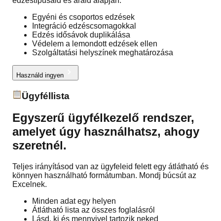
edzéstípusaid és áraid alapján.
Egyéni és csoportos edzések
Integráció edzéscsomagokkal
Edzés idősávok duplikálása
Védelem a lemondott edzések ellen
Szolgáltatási helyszínek meghatározása
Használd ingyen
Ügyféllista
Egyszerű ügyfélkezelő rendszer,
amelyet úgy használhatsz, ahogy
szeretnél.
Teljes irányításod van az ügyfeleid felett egy átlátható és
könnyen használható formátumban. Mondj búcsút az
Excelnek.
Minden adat egy helyen
Átlátható lista az összes foglalásról
Lásd, ki és mennyivel tartozik neked