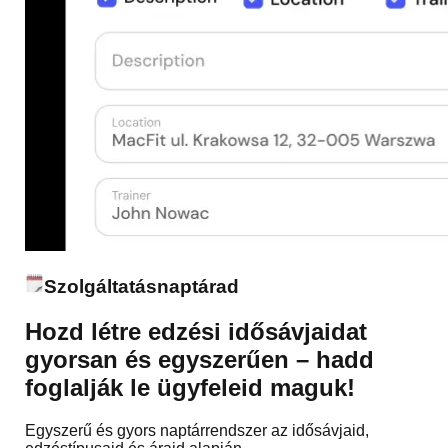
Szolgáltatásnaptárad
Hozd létre edzési idősávjaidat
gyorsan és egyszerűen – hadd
foglalják le ügyfeleid maguk!
Egyszerű és gyors naptárrendszer az idősávjaid,