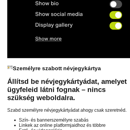
Személyre szabott névjegykártya
Állítsd be névjegykártyádat, amelyet
ügyfeleid látni fognak – nincs
szükség weboldalra.
Szabd személyre névjegykártyádat ahogy csak szeretnéd.
Szín- és bannerszemélyre szabás
Linkek az online platformjaidhoz és többre