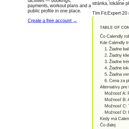
facilities — bookings,
stránka, lokálne p
payments, workout plans and a
public profile in one place.
Tím Fit.Expert
·
20
Create a free account
→
TABLE OF CO
Čo Calendly ro
Kde Calendly tr
1. Žiadne bal
2. Žiadny kli
3. Žiadne tr
4. Žiadne lo
5. Žiadna ver
6. Cena za p
Alternatívy pre
Možnosť A: P
Možnosť B: A
Možnosť C: Tr
Možnosť D: Fi
Kedy má Calend
Čo ďalej