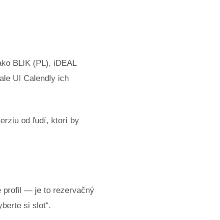
 ako BLIK (PL), iDEAL
le UI Calendly ich
rziu od ľudí, ktorí by
 profil — je to rezervačný
berte si slot“.