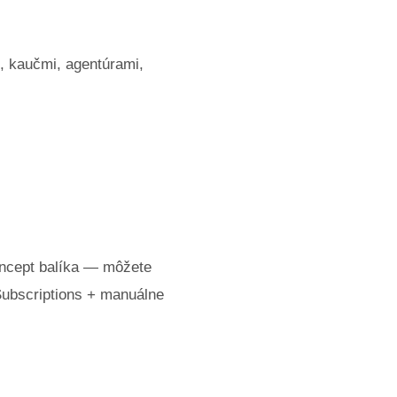
, kaučmi, agentúrami,
oncept balíka — môžete
e Subscriptions + manuálne