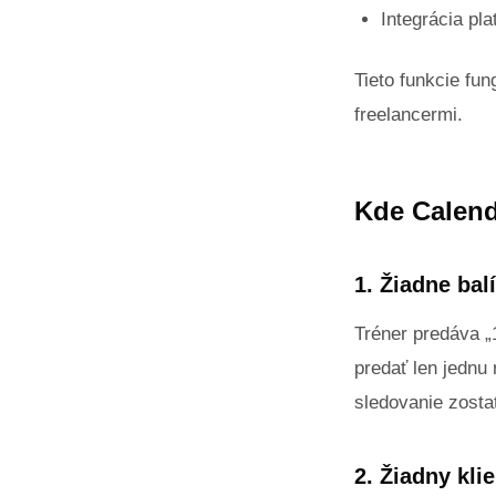
Integrácia pla
Tieto funkcie fu
freelancermi.
Kde Calend
1. Žiadne bal
Tréner predáva „
predať len jednu 
sledovanie zostat
2. Žiadny kli