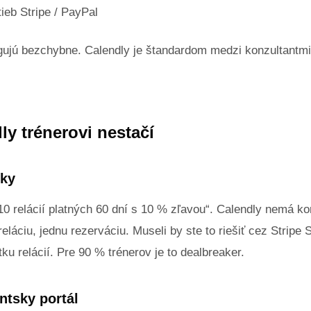
tieb Stripe / PayPal
ngujú bezchybne. Calendly je štandardom medzi konzultantmi
ly trénerovi nestačí
íky
10 relácií platných 60 dní s 10 % zľavou“. Calendly nemá k
reláciu, jednu rezerváciu. Museli by ste to riešiť cez Strip
ku relácií. Pre 90 % trénerov je to dealbreaker.
entsky portál