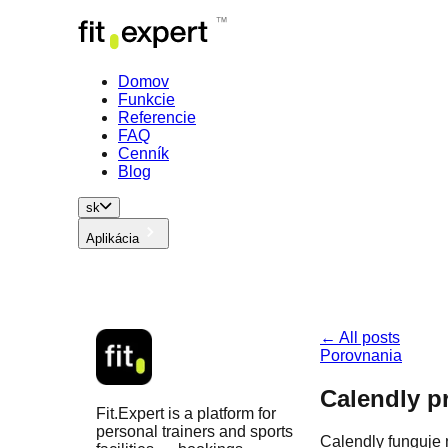
Domov
Funkcie
Referencie
FAQ
Cenník
Blog
sk
Aplikácia
← All posts
Porovnania
Calendly p
Fit.Expert is a platform for
personal trainers and sports
Calendly funguje n