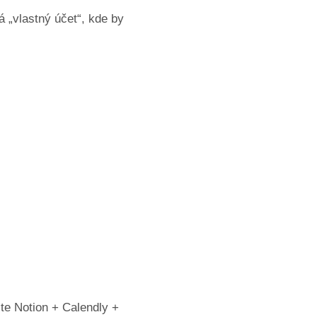
á „vlastný účet“, kde by
te Notion + Calendly +