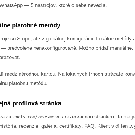
 WhatsApp — 5 nástrojov, ktoré o sebe nevedia.
kálne platobné metódy
ruje so Stripe, ale v globálnej konfigurácii. Lokálne metódy
— predvolene nenakonfigurované. Možno pridať manuálne, a
brazovať.
latí medzinárodnou kartou. Na lokálnych trhoch strácate konve
álnu platobnú metódu.
ejná profilová stránka
áva
s rezervačnou stránkou. To nie je
calendly.com/vase-meno
istória, recenzie, galéria, certifikáty, FAQ. Klient vidí len „vy