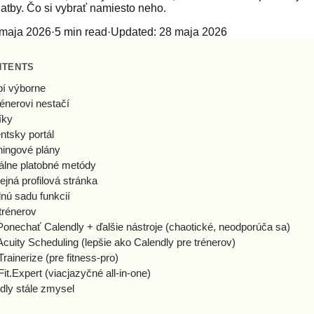
latby. Čo si vybrať namiesto neho.
 maja 2026
·
5
min read
·
Updated
:
28 maja 2026
NTENTS
bí výborne
énerovi nestačí
íky
entsky portál
éningové plány
kálne platobné metódy
ejná profilová stránka
lnú sadu funkcií
 trénerov
onechať Calendly + ďalšie nástroje (chaotické, neodporúča sa)
cuity Scheduling (lepšie ako Calendly pre trénerov)
ainerize (pre fitness-pro)
t.Expert (viacjazyčné all-in-one)
ly stále zmysel