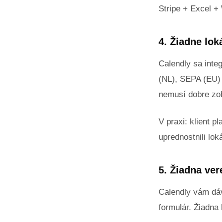
Stripe + Excel +
4. Žiadne lo
Calendly sa integ
(NL), SEPA (EU) 
nemusí dobre zo
V praxi: klient p
uprednostnili lok
5. Žiadna ver
Calendly vám d
formulár. Žiadna h