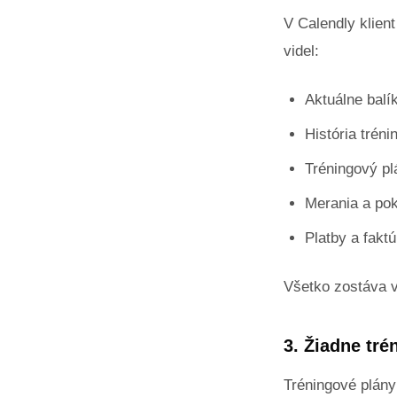
V Calendly klient
videl:
Aktuálne balí
História tréni
Tréningový pl
Merania a po
Platby a faktú
Všetko zostáva v
3. Žiadne tré
Tréningové plány