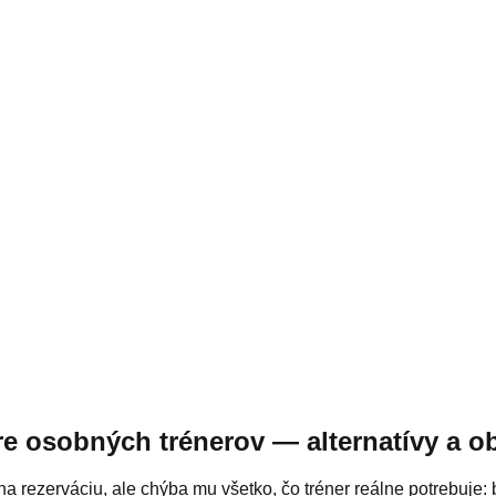
re osobných trénerov — alternatívy a 
a rezerváciu, ale chýba mu všetko, čo tréner reálne potrebuje: bal