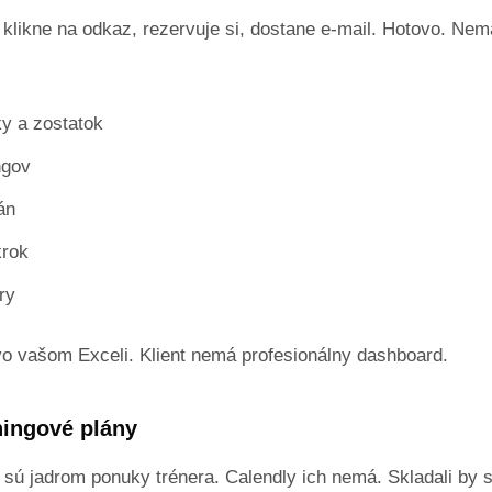
 klikne na odkaz, rezervuje si, dostane e-mail. Hotovo. Nem
ky a zostatok
ngov
án
krok
ry
o vašom Exceli. Klient nemá profesionálny dashboard.
ningové plány
 sú jadrom ponuky trénera. Calendly ich nemá. Skladali by s